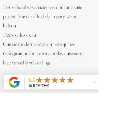
Deux chambres spacieuses, dont une suite
parentale avec salle de bain privative et
balcon
Deux salles d'eau
Cuisine moderne entièrement équipée
(réfrigirateur, four, micro-ondes, cuisinière,
lave-vaisselle et lave-linge
Les atouts de l'appartement :
✓ Deux balcons
✓ Traversant et lumineux
✓ Vue
dégagée face au parc
✓ Environnement calme et verdoyant
✓ À quelques pas du lac, des transports
publics et des organisations